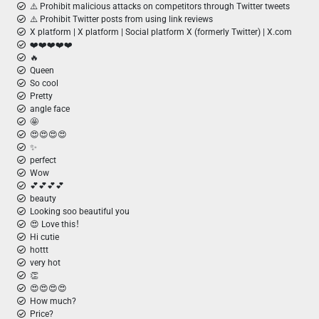
⚠️ Prohibit malicious attacks on competitors through Twitter tweets
⚠️ Prohibit Twitter posts from using link reviews
X platform | X platform | Social platform X (formerly Twitter) | X.com
❤️❤️❤️❤️❤️
🔥
Queen
So cool
Pretty
angle face
🤩
😍😍😍😍
✨
perfect
Wow
💕💕💕💕
beauty
Looking soo beautiful you
😍 Love this！
Hi cutie
hottt
very hot
👏
😍😍😍😍
How much?
Price?