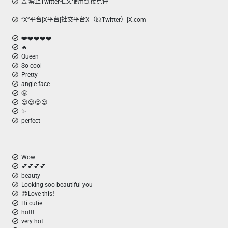
⚠️ 禁止Twitter推文使用链接点评
“X”平台|X平台|社交平台X（原Twitter）|X.com
❤️❤️❤️❤️❤️
🔥
Queen
So cool
Pretty
angle face
🤩
😍😍😍😍
✨
perfect
Wow
💕💕💕💕
beauty
Looking soo beautiful you
😍Love this！
Hi cutie
hottt
very hot