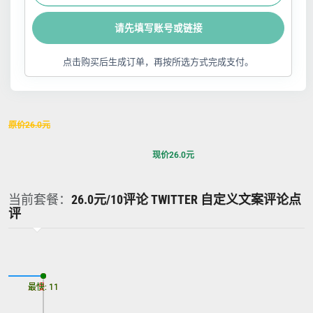
请先填写账号或链接
点击购买后生成订单，再按所选方式完成支付。
原价
26.0
元
现价
26.0
元
当前套餐：
26.0元/10评论 TWITTER 自定义文案评论点
评
最慢: 11
最快: 11