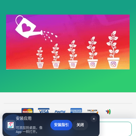
安装应用
×
安装指引
关闭
当前应付
可添加到桌面，像
填写账号后购买
©
Twitter旧作品点赞与分享 | 推特刷赞|支持推特点赞购买、Twitter刷评论自助下
￥0.00
App 一样打开。
单|foolfans.com
2017~2026 All Rights Reserved.