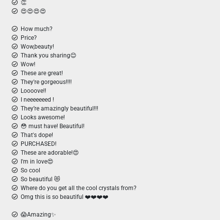
👏
😍😍😍😍
How much?
Price?
Wow,beauty!
Thank you sharing😊
Wow!
These are great!
They're gorgeous!!!!
Loooove!!
I neeeeeeed !
They’re amazingly beautiful!!!
Looks awesome!
😳 must have! Beautiful!
That's dope!
PURCHASED!
These are adorable!😍
I'm in love😍
So cool
So beautiful 😻
Where do you get all the cool crystals from?
Omg this is so beautiful ❤️❤️❤️❤️
😱Amazing✨