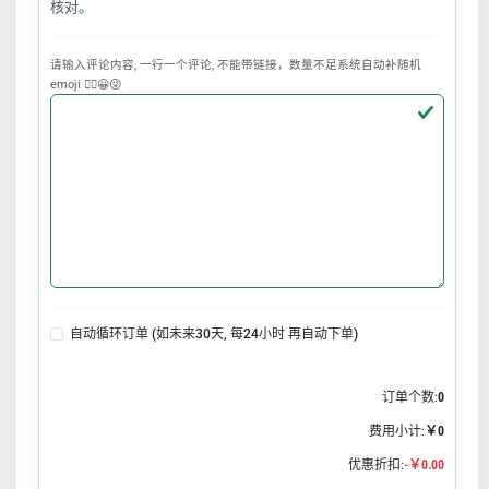
核对。
请输入评论内容, 一行一个评论, 不能带链接，数量不足系统自动补随机
emoji ❤️‍🔥😀😜
自动循环订单 (如未来30天, 每24小时 再自动下单)
订单个数:
0
费用小计:
￥0
优惠折扣:
-￥0.00