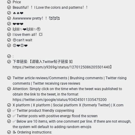
Price
Beautiful！！I Love the colors and patterns！！
🔥🔥❤️
Awwwwww pretty！！🥰🥰🥰
❤️❤️❤️
🙌🏼✨❤️🙌🏼✨🉑️
I love them all！💥
😍can’t wait
😍❤️😍❤️
:
下单链接:【请输入Twitter帖子链接 如
https://twitter.com/y9269g/status/1270125086205501440】
Twitter article reviews/Comments | Brushing comments | Twitter rising
comments | Twitter receiving rave reviews
Attention: Simply click on the time when the tweet was published to
obtain the link to the tweet, in the format
https://twitter.com/google/status/934245011335475200
X platform | X platform | Social platform X (formerly Twitter) | X.com
✅ Twitter product friendly copywriting
✅ Twitter posts with positive energy flood the screen
✅ Below are 10 items, with one comment per line. If there are not enough,
the system will default to adding random emojis
📝 Ordering instructions: