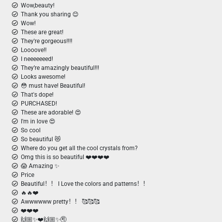
Wow,beauty!
Thank you sharing 😊
Wow!
These are great!
They're gorgeous!!!!
Loooove!!
I neeeeeeed!
They’re amazingly beautiful!!!
Looks awesome!
😳 must have! Beautiful!
That's dope!
PURCHASED!
These are adorable! 😍
I'm in love 😍
So cool
So beautiful 😻
Where do you get all the cool crystals from?
Omg this is so beautiful ❤️❤️❤️❤️
😱 Amazing ✨
Price
Beautiful！！ I Love the colors and patterns！！
🔥🔥❤️
Awwwwww pretty！！ 🥰🥰🥰
❤️❤️❤️
🙌🏼✨❤️🙌🏼✨🉑 ️