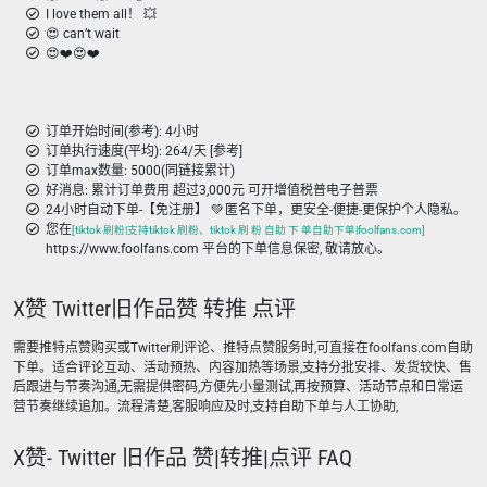
I love them all！ 💥
😍 can’t wait
😍❤️😍❤️
订单开始时间(参考): 4小时
订单执行速度(平均): 264/天 [参考]
订单max数量: 5000(同链接累计)
好消息: 累计订单费用 超过3,000元 可开增值税普电子普票
24小时自动下单-【免注册】 💚 匿名下单，更安全-便捷-更保护个人隐私。
您在
[tiktok 刷粉|支持tiktok 刷粉、tiktok 刷 粉 自助 下 单自助下单|foolfans.com]
https://www.foolfans.com 平台的下单信息保密, 敬请放心。
X赞 Twitter旧作品赞 转推 点评
需要推特点赞购买或Twitter刷评论、推特点赞服务时,可直接在foolfans.com自助
下单。适合评论互动、活动预热、内容加热等场景,支持分批安排、发货较快、售
后跟进与节奏沟通,无需提供密码,方便先小量测试,再按预算、活动节点和日常运
营节奏继续追加。流程清楚,客服响应及时,支持自助下单与人工协助,
X赞- Twitter 旧作品 赞|转推|点评 FAQ