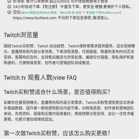
好消息: 累计订单费用 超过3,000元 可开增值税普电子普票
24小时自动下单-【免注册】 💚 匿名下单，更安全-便捷-更保护个人隐私。
您在
[tiktok 刷粉|支持tiktok 刷粉、tiktok 刷 粉 自助 下 单自助下单|foolfans.com]
https://www.foolfans.com 平台的下单信息保密, 敬请放心。
Twitch浏览量
围绕Twitch买粉赞、Twitch 自动按赞、Twitch增粉等需求提供服务，适合视频曝
光、直播预热和内容分发场景。下单流程清楚，可按链接、数量和发布时间灵活
安排，客服响应及时，支持售后跟进与异常处理，兼顾交付速度、隐私保护和复
购便利，方便跨境卖家、创作者与营销团队持续推进。
Twitch.tv 观看人数|view FAQ
Twitch买粉赞适合什么场景，是否值得购买？
如果你在做视频曝光、直播预热和内容分发需求，Twitch买粉赞通常更适合用来
补基础数据、提升第一眼观感和配合内容节奏。对跨境卖家、创作者和营销团队
来说，先把资料、链接和近期内容准备好，再按预算分批安排，会比一次性冲量
更稳，也更方便后续继续追加。
第一次做Twitch买粉赞，应该怎么购买更稳？