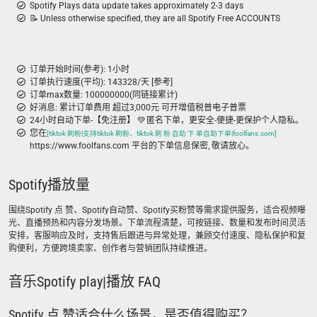
Spotify Plays data update takes approximately 2-3 days
📝 Unless otherwise specified, they are all Spotify Free ACCOUNTS
订单开始时间(参考): 1小时
订单执行速度(平均): 143328/天 [参考]
订单max数量: 100000000(同链接累计)
好消息: 累计订单费用 超过3,000元 可开增值税普电子普票
24小时自动下单-【免注册】 💚 匿名下单，更安全-便捷-更保护个人隐私。
您在
[tiktok 刷粉|支持tiktok 刷粉、tiktok 刷 粉 自助 下 单自助下单|foolfans.com]
https://www.foolfans.com 平台的下单信息保密, 敬请放心。
Spotify播放量
围绕Spotify 点 赞、Spotify自动赞、Spotify买粉赞等需求提供服务，适合视频曝
光、直播预热和内容分发场景。下单流程清楚，可按链接、数量和发布时间灵活
安排，客服响应及时，支持售后跟进与异常处理，兼顾交付速度、隐私保护和复
购便利，方便跨境卖家、创作者与营销团队持续推进。
音乐Spotify play|播放 FAQ
Spotify 点 赞适合什么场景，是否值得购买？