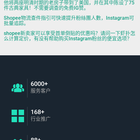
他将两座明清时期的老房子带到了美国，并在其中陈设了75
件古典家具！不需要调查的免费IG赞。
Shopee物流查件指引可快速提升粉絲團人數，Instagram可
批量追踪。
shopee新卖家可以享受首单倒贴的优惠吗？请问一下虾扑怎
么计算定价，有没有帮助购买Instagram粉丝的便宜选项？
6000+
服务客户
168+
行业推广
88+