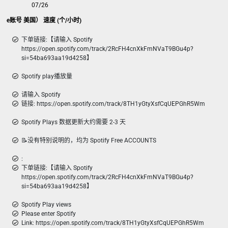
07/26
Spotify play播放量（Free账号 美国） 速度 (个/小时)
下单链接:【请输入 Spotify
https://open.spotify.com/track/2RcFH4cnXkFmNVaT9BGu4p?
si=54ba693aa19d4258】
Spotify play播放量
请输入 Spotify
链接: https://open.spotify.com/track/8TH1yGtyXsfCqUEPGhR5Wm
Spotify Plays 数据更新大约需要 2-3 天
📝没有特别说明的，均为 Spotify Free ACCOUNTS
:
下单链接:【请输入 Spotify
https://open.spotify.com/track/2RcFH4cnXkFmNVaT9BGu4p?
si=54ba693aa19d4258】
Spotify Play views
Please enter Spotify
Link: https://open.spotify.com/track/8TH1yGtyXsfCqUEPGhR5Wm