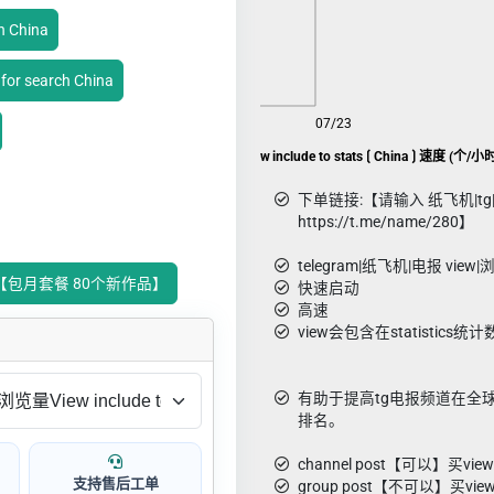
h China
or search China
08/05
07/23
Telegram推广 ᴛɢ 🇨🇳 Fake 浏览量View include to stats ⟮ China ⟯ 速度 (个/小
下单链接:【请输入 纸飞机|tg
https://t.me/name/280】
telegram|纸飞机|电报 view
hina ⟯【包月套餐 80个新作品】
快速启动
高速
view会包含在statistics统
有助于提高tg电报频道在全
排名。
channel post【可以】买view l
支持售后工单
group post【不可以】买view 