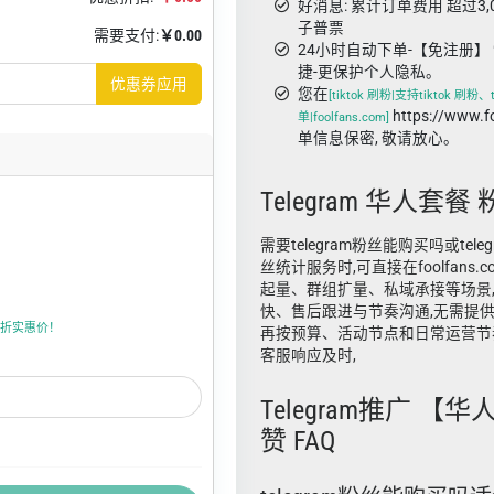
好消息: 累计订单费用 超过3
子普票
需要支付:
￥0.00
24小时自动下单-【免注册】 
捷-更保护个人隐私。
优惠券应用
您在
[tiktok 刷粉|支持tiktok 刷粉
https://www.
单|foolfans.com]
单信息保密, 敬请放心。
Telegram 华人套餐
需要telegram粉丝能购买吗或teleg
丝统计服务时,可直接在foolfans
起量、群组扩量、私域承接等场景
快、售后跟进与节奏沟通,无需提供
折上折实惠价！
再按预算、活动节点和日常运营节
客服响应及时,
Telegram推广 【
赞 FAQ