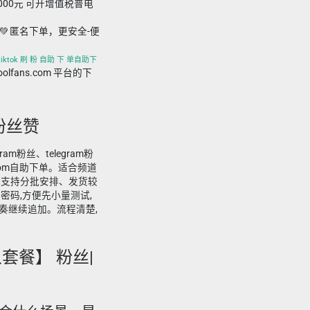
,000元 可开增值税普电
💚 匿名下单，更安全-便
、tiktok 刷 粉 自助 下 单自助下
foolfans.com 平台的下
 粉丝赞
ram粉丝、telegram粉
.com自助下单。适合频道
,支持分批安排、发货较
密码,方便先小量测试,
奏继续追加。流程清楚,
华人套餐】 粉丝|