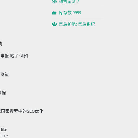
销售量:817
库存数:9999
售后护航: 售后系统
时)
|电报 帖子 例如
|浏览量
计数据
球国家搜索中的SEO优化
ike
like