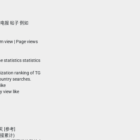
|电报 帖子 例如
am view | Page views
e statistics statistics
ization ranking of TG
ountry searches.
ike
 view like
天 [参考]
链接累计)