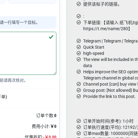
提供该帖子的链接。
:
请一行填写一个目标。
下单链接:【请输入 纸飞机|tg
https://t.me/name/280】
Telegram | Telegram | Telegr
Quick Start
high-speed
The view will be included in th
data
Helps improve the SEO optim
Telegram channel in global c
前请再次核对。
Channel post [can] buy view l
Group post: [Not allowed] Buy
Provide the link to this post.
下单)
订单个数:
0
订单开始时间(参考): 1小时
费用小计:
￥0
订单执行速度(平均): 12192/
订单max数量: 1000000(同
优惠折扣:
-￥0.00