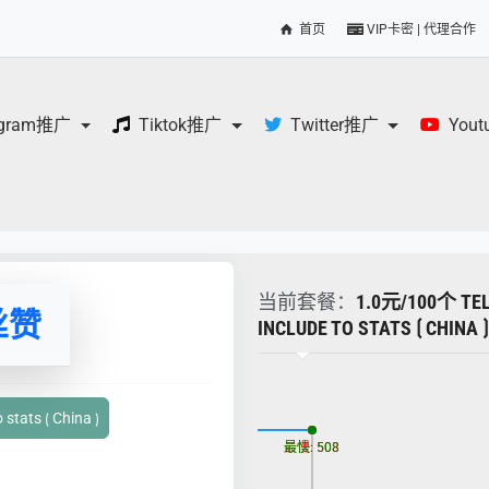
首页
VIP卡密 | 代理合作
egram推广
Tiktok推广
Twitter推广
You
当前套餐：
1.0元/100个 TE
丝赞
INCLUDE TO STATS ⟮ CHINA ⟯
更新时间: 2026-08-06
tats ⟮ China ⟯
最慢: 508
最快: 508