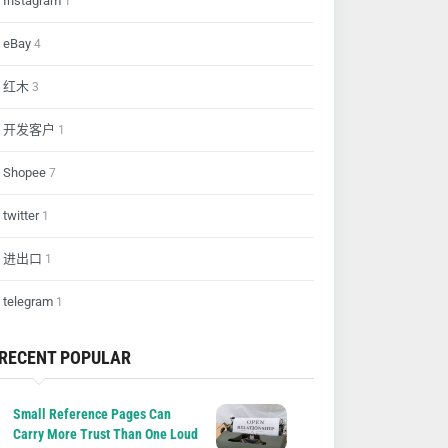
Instagram
1
eBay
4
红木
3
开发客户
1
Shopee
7
twitter
1
进出口
1
telegram
1
RECENT POPULAR
Small Reference Pages Can
Carry More Trust Than One Loud