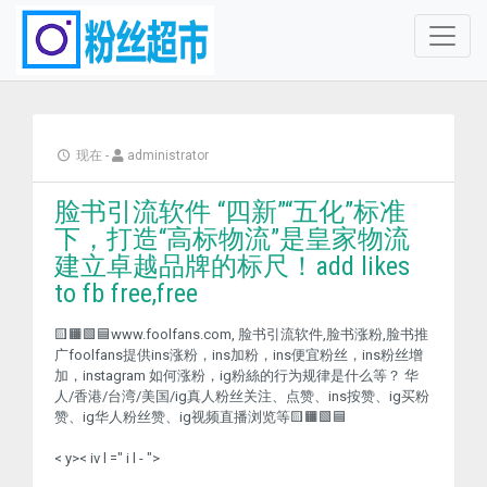
现在
-
administrator
脸书引流软件 “四新”“五化”标准
下，打造“高标物流”是皇家物流
建立卓越品牌的标尺！add likes
to fb free,free
🟨🟧🟩🟦www.foolfans.com, 脸书引流软件,脸书涨粉,脸书推
广foolfans提供ins涨粉，ins加粉，ins便宜粉丝，ins粉丝增
加，instagram 如何涨粉，ig粉絲的行为规律是什么等？ 华
人/香港/台湾/美国/ig真人粉丝关注、点赞、ins按赞、ig买粉
赞、ig华人粉丝赞、ig视频直播浏览等🟨🟧🟩🟦
< y>< iv l =" i l - ">