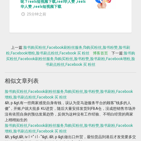
呢？reels短视频下载,reel华人赞 ,reels
华人赞 ,reels短视频下载
25分钟之前
上一篇:
脸书购买粉丝,Facebook刷粉丝服务,fb购买粉丝,脸书粉赞,脸书刷
粉,Facebook增粉,脸书刷点粉丝,Facebook 买 粉丝
博客首页
下一篇:
脸书购
买粉丝,Facebook刷粉丝服务,fb购买粉丝,脸书粉赞,脸书刷粉,Facebook增粉,脸
书刷点粉丝,Facebook 买 粉丝
相似文章列表
脸书购买粉丝,Facebook刷粉丝服务,fb购买粉丝,脸书粉赞,脸书刷粉,Facebook
增粉,脸书刷点粉丝,Facebook 买 粉丝
&lt; p &gt;有一些商家感觉自身有钱，误认为亚马逊服务平台的顾客“钱多的人
傻”，开账户就大批多 KU进货，随后大量安排发货到FBA仓，没成想销售市场并
沒有依照自身的预估发展趋势，反倒为这种沒有工作经验、不明白经营的商家
上栩栩如生的
脸书购买粉丝,Facebook刷粉丝服务,fb购买粉丝,脸书粉赞,脸书刷粉,Facebook
增粉,脸书刷点粉丝,Facebook 买 粉丝
&lt; y&gt;&lt; iv l =" i l - "&gt; &lt; p &gt;做出口外贸，最怕货品到港后才发觉要多交