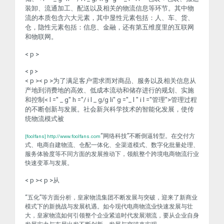
装卸、流通加工、配送以及相关的物流信息等环节。其中物
流的本质包含六大元素，其中显性元素包括：人、车、货、
仓，隐性元素包括：信息、金融，还有第五维度里的互联网
和物联网。
< p >
< p >
< p >< p >为了满足客户需求而对商品、服务以及相关信息从
产地到消费地的高效、低成本流动和储存进行的规划、实施
和控制< l =" _ g" h ="/ i l _ g/g li" g ="_ l " i l ="管理">管理
过程
的不断创新与发展。社会新兴科学技术的智能化发展，使传
统物流模式被
“网络科技”不断倒逼转型。在交付方
[foolfans] http://www.foolfans.com
式、电商自建物流、仓配一体化、全渠道模式、数字化批量处理、
服务体验度等不同方面的发展推动下，领航整个跨境电商物流行业
快速变革与发展。
< p >< p >从
“五化”等方面分析，皇家物流集团不断发展与突破，迎来了新商业
模式下的新挑战与发展机遇。如今现代电商物流业快速发展与壮
大，皇家物流如何引领整个企业紧追时代发展潮流，要从企业自身