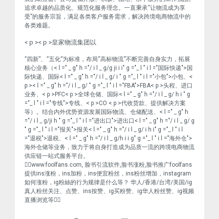
追求卓越的品质化、规范化服务理念。一直秉承“让物流成为享
受”的服务宗旨，满足各类客户服务需求，解决跨境电商物流中的
各类难题。
< p >< p >皇家物流集团以
“四新”、“五化”为标准，布局“高标物流”不断完善自身实力，拓展
核心业务（< l =" _ g" h ="/ i l _ g/g ji i i" g ="_ l " i l ="国际快递">国
际快递
、国际< l =" _ g" h ="/ i l _ g/ i " g ="_ l " i l ="小包">小包
、<
p >< l =" _ g" h ="/ i l _ g/ " g ="_ l " i l ="FBA">FBA
< p >头程、进口
业务、< p >PFC< p >全球仓储、国际< l =" _ g" h ="/ i l _ g/ h i " g
="_ l " i l ="专线">专线
、< p >CO < p >代收货款、提供解决方案
等）。结合内外优势资源发展国际物流、仓储配送、< l =" _ g" h
="/ i l _ g/ji h " g ="_ l " i l ="进出口">进出口
< l =" _ g" h ="/ i l _ g/ g
" g ="_ l " i l ="报关">报关
< l =" _ g" h ="/ i l _ g/ i h i" g ="_ l " i l
="退税">退税
、< l =" _ g" h ="/ i l _ g/h i i g" g ="_ l " i l ="海外仓">
海外仓
储等业务，致力于将自身打造成为品质一流的跨境电商物流
供应链一站式服务平台。
❤️‍🔥www.foolfans.com, 脸书引流软件,脸书涨粉,脸书推广foolfans
提供ins涨粉，ins加粉，ins便宜粉丝，ins粉丝增加，instagram
如何涨粉，ig粉絲的行为规律是什么等？ 华人/香港/台湾/美国/ig
真人粉丝关注、点赞、ins按赞、ig买粉赞、ig华人粉丝赞、ig视频
直播浏览等❤️‍🔥