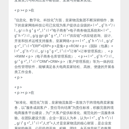
发展实力与布局出发不断创新、发展与突破来实现。
< p >< p >在
“信息化、数字化、科技化”方面，皇家物流集团不断深耕细作，旗
下的皇家网络科技公司已实现为客户提供企业级的< l =" _ g" h ="/ i
l _ g/ i i h g " g ="_ l " i l ="电子商务">电子商务
物流系统和< l =" _
g" h ="/ i l _ g/g gyi gli " g ="_ l " i l ="供应链">供应链
咨询、设计、
开发和技术运维支持服务。皇家网络< p >< l =" _ g" h ="/ i l _ g/ p"
g ="_ l " i l ="ERP">ERP
< p >是集< p >ROM < p >（国际（包裹）<
l =" _ g" h ="/ i l _ g/ i g " g ="_ l " i l ="订单">订单
管理系统）、< p
>RWM < p >（电子商务仓库管理系统）、< p >< l =" _ g" h ="/ i l _
g/ " g ="_ l " i l ="CRM">CRM
< p >（客户管理系统）等为一体的综
合性管理软件，能够满足各大电商卖家轻松、高效、便捷的开展各
类工作业务。
< p >
< p >
< p >< p >在
“标准化、规范化”方面，皇家物流集团一直致力于跨境电商卖家服
务，以“服务成就客户，责任导向结果”为责任标准，积极完善跨境
电商服务平台建设，为广大客户提供标准化、规范化的一流服务体
验。在团队建设方面，企业一直以人为本，认为< l =" _ g" h ="/ i l
_ g/ i" g ="_ l " i l ="人才">人才
是皇家物流的核心财富，是企业发
展的助推器。公司提倡开放、积极、团结、永不放弃的工作氛围。