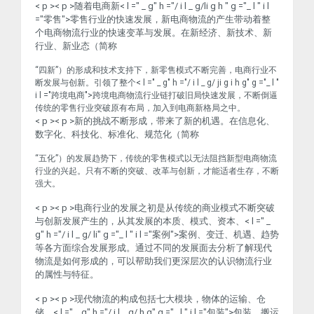
< p >< p >随着电商新< l =" _ g" h ="/ i l _ g/li g h " g ="_ l " i l
="零售">零售
行业的快速发展，新电商物流的产生带动着整
个电商物流行业的快速变革与发展。在新经济、新技术、新
行业、新业态（简称
“四新”）的形成和技术支持下，新零售模式不断完善，电商行业不
断发展与创新。引领了整个< l =" _ g" h ="/ i l _ g/ ji g i h g" g ="_ l "
i l ="跨境电商">跨境电商
物流行业链打破旧局快速发展，不断倒逼
传统的零售行业突破原有布局，加入到电商新格局之中。
< p >< p >新的挑战不断形成，带来了新的机遇。在信息化、
数字化、科技化、标准化、规范化（简称
“五化”）的发展趋势下，传统的零售模式以无法阻挡新型电商物流
行业的兴起。只有不断的突破、改革与创新，才能适者生存，不断
强大。
< p >< p >电商行业的发展之初是从传统的商业模式不断突破
与创新发展产生的，从其发展的本质、模式、资本、< l =" _
g" h ="/ i l _ g/ li" g ="_ l " i l ="案例">案例
、变迁、机遇、趋势
等各方面综合发展形成。通过不同的发展面去分析了解现代
物流是如何形成的，可以帮助我们更深层次的认识物流行业
的属性与特征。
< p >< p >现代物流的构成包括七大模块，物体的运输、仓
储、< l =" _ g" h ="/ i l _ g/ h g" g ="_ l " i l ="包装">包装
、搬运