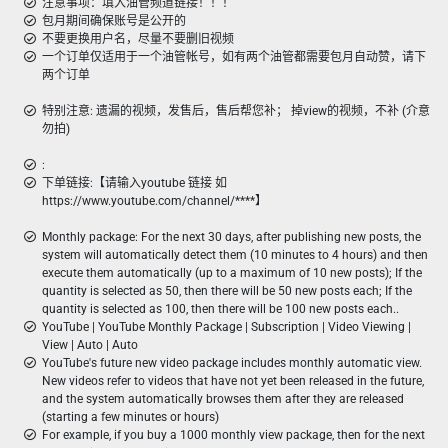
注意事项：填入油管频道链接！！！
包月期间确保账号是公开的
不要更换用户名，尽量不要删旧视频
一个订单仅适用于一个油管帐号，如有两个油管都需要包月自动赞，请下
两个订单
特别注意: 遗漏的视频，发售后，售后帮您补； 掉view的视频，不补 (介意
勿拍)
:
下单链接:【请输入youtube 链接 如
https://www.youtube.com/channel/****】
Monthly package: For the next 30 days, after publishing new posts, the
system will automatically detect them (10 minutes to 4 hours) and then
execute them automatically (up to a maximum of 10 new posts); If the
quantity is selected as 50, then there will be 50 new posts each; If the
quantity is selected as 100, then there will be 100 new posts each..
YouTube | YouTube Monthly Package | Subscription | Video Viewing |
View | Auto | Auto
YouTube's future new video package includes monthly automatic view.
New videos refer to videos that have not yet been released in the future,
and the system automatically browses them after they are released
(starting a few minutes or hours)
For example, if you buy a 1000 monthly view package, then for the next