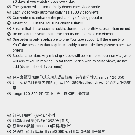
30 days, if you watch videos every day,
The system will automatically detect each video work:
Each video work automatically has 1000 video views
Convenient to enhance the probability of being popular
Attention: Fill in the YouTube channel link!!!
Ensure that the account is public during the monthly subscription period
Do not change your username and try not to delete old videos
One order is only applicable to one YouTube account. If there are two
YouTube accounts that require monthly automatic likes, please place two
orders
Special attention: Any missing videos will be sent to support service, who
will assist you in making up for them; Video with missing views, do not
add (do not shoot if you mind)
包月套餐🈷️, 如果你想实现大锯齿效果，请在备注输入: range_120_350
即可实现包月套餐内的帖子，从120~350随机like、view、评论等大锯齿效
果
range_120_350 数字要小于等于选择的套餐数量
订单开始时间(参考): 1小时
订单执行速度(平均): 1392/天 [参考]
订单max数量: 1000000(同链接累计)
好消息: 累计订单费用 超过3,000元 可开增值税普电子普票