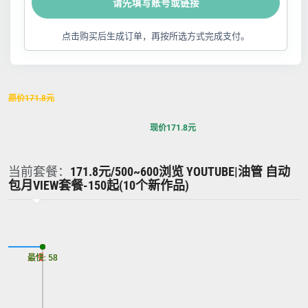
请先填写账号或链接
点击购买后生成订单，再按所选方式完成支付。
原价
171.8
元
现价
171.8
元
当前套餐：
171.8元/500~600浏览 YOUTUBE|油管 自动
包月VIEW套餐-150起(10个新作品)
最慢: 58
最快: 58