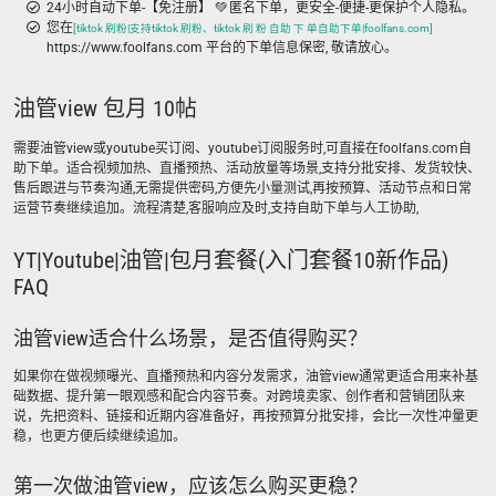
24小时自动下单-【免注册】 💚 匿名下单，更安全-便捷-更保护个人隐私。
您在
[tiktok 刷粉|支持tiktok 刷粉、tiktok 刷 粉 自助 下 单自助下单|foolfans.com]
https://www.foolfans.com 平台的下单信息保密, 敬请放心。
油管view 包月 10帖
需要油管view或youtube买订阅、youtube订阅服务时,可直接在foolfans.com自
助下单。适合视频加热、直播预热、活动放量等场景,支持分批安排、发货较快、
售后跟进与节奏沟通,无需提供密码,方便先小量测试,再按预算、活动节点和日常
运营节奏继续追加。流程清楚,客服响应及时,支持自助下单与人工协助,
YT|Youtube|油管|包月套餐(入门套餐10新作品)
FAQ
油管view适合什么场景，是否值得购买？
如果你在做视频曝光、直播预热和内容分发需求，油管view通常更适合用来补基
础数据、提升第一眼观感和配合内容节奏。对跨境卖家、创作者和营销团队来
说，先把资料、链接和近期内容准备好，再按预算分批安排，会比一次性冲量更
稳，也更方便后续继续追加。
第一次做油管view，应该怎么购买更稳？