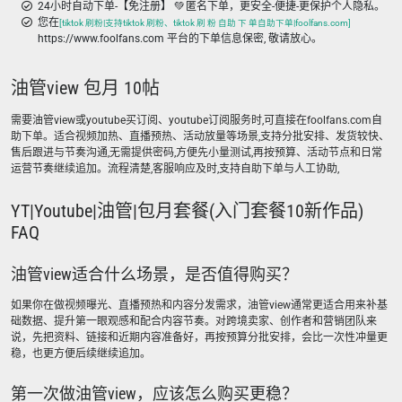
24小时自动下单-【免注册】 💚 匿名下单，更安全-便捷-更保护个人隐私。
您在
[tiktok 刷粉|支持tiktok 刷粉、tiktok 刷 粉 自助 下 单自助下单|foolfans.com]
https://www.foolfans.com 平台的下单信息保密, 敬请放心。
油管view 包月 10帖
需要油管view或youtube买订阅、youtube订阅服务时,可直接在foolfans.com自
助下单。适合视频加热、直播预热、活动放量等场景,支持分批安排、发货较快、
售后跟进与节奏沟通,无需提供密码,方便先小量测试,再按预算、活动节点和日常
运营节奏继续追加。流程清楚,客服响应及时,支持自助下单与人工协助,
YT|Youtube|油管|包月套餐(入门套餐10新作品)
FAQ
油管view适合什么场景，是否值得购买？
如果你在做视频曝光、直播预热和内容分发需求，油管view通常更适合用来补基
础数据、提升第一眼观感和配合内容节奏。对跨境卖家、创作者和营销团队来
说，先把资料、链接和近期内容准备好，再按预算分批安排，会比一次性冲量更
稳，也更方便后续继续追加。
第一次做油管view，应该怎么购买更稳？