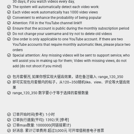
30 days, if you watch videos every day,
The system will automatically detect each video work:
Each video work automatically has 1000 video views
Convenient to enhance the probability of being popular
Attention: Fill in the YouTube channel link!!!
Ensure that the account is public during the monthly subscription period
Do not change your username and try not to delete old videos
One order is only applicable to one YouTube account. If there are two
YouTube accounts that require monthly automatic likes, please place two
orders
Special attention: Any missing videos will be sent to support service, who
will assist you in making up for them; Video with missing views, do not
add (do not shoot if you mind)
包月套餐🈷️, 如果你想实现大锯齿效果，请在备注输入: range_120_350
即可实现包月套餐内的帖子，从120~350随机like、view、评论等大锯齿效
果
range_120_350 数字要小于等于选择的套餐数量
订单开始时间(参考): 1小时
订单执行速度(平均): 1392/天 [参考]
订单max数量: 1000000(同链接累计)
好消息: 累计订单费用 超过3,000元 可开增值税普电子普票