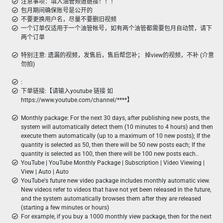
注意事项：填入油管频道链接！！！
包月期间确保账号是公开的
不要更换用户名，尽量不要删旧视频
一个订单仅适用于一个油管帐号，如有两个油管都需要包月自动赞，请下
两个订单
特别注意: 遗漏的视频，发售后，售后帮您补； 掉view的视频，不补 (介意
勿拍)
:
下单链接:【请输入youtube 链接 如
https://www.youtube.com/channel/****】
Monthly package: For the next 30 days, after publishing new posts, the
system will automatically detect them (10 minutes to 4 hours) and then
execute them automatically (up to a maximum of 10 new posts); If the
quantity is selected as 50, then there will be 50 new posts each; If the
quantity is selected as 100, then there will be 100 new posts each..
YouTube | YouTube Monthly Package | Subscription | Video Viewing |
View | Auto | Auto
YouTube's future new video package includes monthly automatic view.
New videos refer to videos that have not yet been released in the future,
and the system automatically browses them after they are released
(starting a few minutes or hours)
For example, if you buy a 1000 monthly view package, then for the next