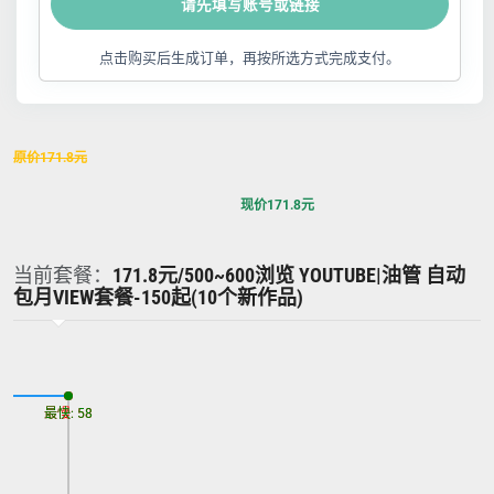
请先填写账号或链接
点击购买后生成订单，再按所选方式完成支付。
原价
171.8
元
现价
171.8
元
当前套餐：
171.8元/500~600浏览 YOUTUBE|油管 自动
包月VIEW套餐-150起(10个新作品)
最慢: 58
最快: 58