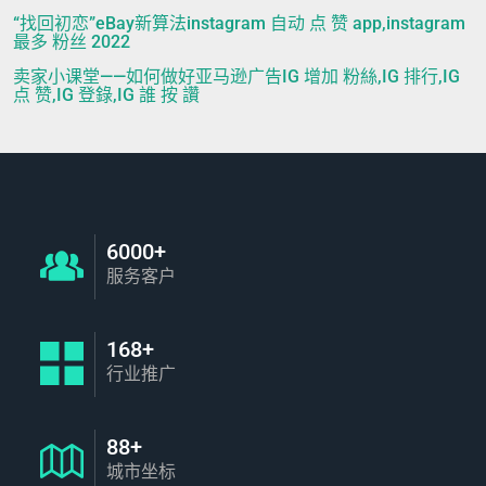
“找回初恋”eBay新算法instagram 自动 点 赞 app,instagram
最多 粉丝 2022
卖家小课堂——如何做好亚马逊广告IG 增加 粉絲,IG 排行,IG
点 赞,IG 登錄,IG 誰 按 讚
6000+
服务客户
168+
行业推广
88+
城市坐标