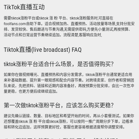
TikTok直播互动
需要tiktok涨粉平台或tiktok 涨 粉 平台、tiktok涨粉服务时,可直接在
foolfans.com自助下单。适合视频加热、直播预热、活动放量等场景,支持分批安
排、发货较快、售后跟进与节奏沟通,无需提供密码,方便先小量测试,再按预算、
活动节点和日常运营节奏继续追加。流程清楚,客服响应及时,
Tiktok直播(live broadcast) FAQ
tiktok涨粉平台适合什么场景，是否值得购买？
如果你在做视频曝光、直播预热和内容分发需求，tiktok涨粉平台通常更适合用
来补基础数据、提升第一眼观感和配合内容节奏。对跨境卖家、创作者和营销团
队来说，先把资料、链接和近期内容准备好，再按预算分批安排，会比一次性冲
量更稳，也更方便后续继续追加。
第一次做tiktok涨粉平台，应该怎么购买更稳？
建议先确认链接、数量、目标地区和希望开始的时间，再从小套餐测试。如果你
还想覆盖tiktok 涨 粉 平台或tiktok涨粉，可以按同一推广周期分步下单，边看承
接和转化边追加，这样预算更好控，客服也更容易根据进度帮你调整安排。